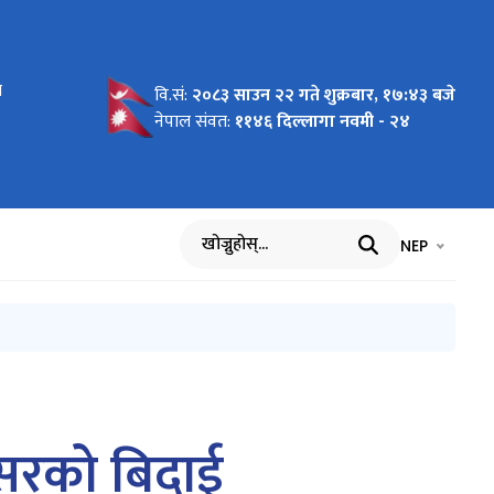
न्तिम
े
वरण
रण
्रारम्भिक
वि.सं:
२०८३ साउन २२ गते शुक्रबार, १७:४३ बजे
नेपाल संवत:
११४६ दिल्लागा नवमी - २४
भाषा चयन गर्नुह
भाषा प
NEP
खोज्नुहोस्
 सरको बिदाई